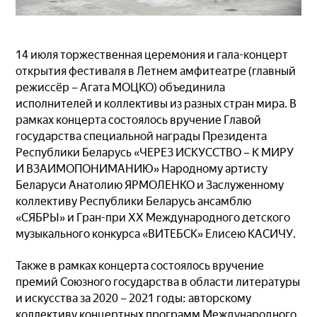
14 июля торжественная церемония и гала-концерт
открытия фестиваля в Летнем амфитеатре (главный
режиссёр – Агата МОЦКО) объединила
исполнителей и коллективы из разных стран мира. В
рамках концерта состоялось вручение Главой
государства специальной награды Президента
Республики Беларусь «ЧЕРЕЗ ИСКУССТВО – К МИРУ
И ВЗАИМОПОНИМАНИЮ» Народному артисту
Беларуси Анатолию ЯРМОЛЕНКО и Заслуженному
коллективу Республики Беларусь ансамблю
«СЯБРЫ» и Гран-при XX Международного детского
музыкального конкурса «ВИТЕБСК» Елисею КАСИЧУ.
Также в рамках концерта состоялось вручение
премий Союзного государства в области литературы
и искусства за 2020 – 2021 годы: авторскому
коллективу концертных программ Международного