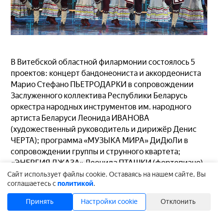
В Витебской областной филармонии состоялось 5
проектов: концерт бандонеониста и аккордеониста
Марио Стефано ПЬЕТРОДАРКИ в сопровождении
Заслуженного коллектива Республики Беларусь
оркестра народных инструментов им. народного
артиста Беларуси Леонида ИВАНОВА
(художественный руководитель и дирижёр Денис
ЧЕРТА); программа «МУЗЫКА МИРА» ДиДюЛи в
сопровождении группы и струнного квартета;
«ЭНЕРГИЯ ДЖАЗА» Леонида ПТАШКИ (фортепиано)
при участии Алекса АКОПОВА (барабаны) и Гасана
Cайт использует файлы cookie. Оставаясь на нашем сайте, Вы
соглашаетесь с
политикой
.
БАГИРОВА (бас); IV Международный танцевальный
проект “DREAM DANCE FEST”; сольный концерт
Принять
Настройки cookie
Отклонить
Дениса МАЦУЕВА в рамках Дней Союзного