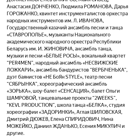
Анастасия ДОНЧЕНКО, Людмила РОМАНОВА, Дарья
ГОРОЖАНКО, квинтет инструменталистов оркестра
народных инструментов им. Л. ИВАНОВА,
Государственный казачий ансамбль песни и танца
«СТАВРОПОЛЬЕ», музыканты Национального
академического народного оркестра Республики
Беларусь им. И. ЖИНОВИЧА, ансамбль танца,
музыки и песни «БЕЛЫЕ РОСЫ», вокальный квартет
“PER4MEN”, народный ансамбль «НЕСВИЖСКИЕ
ЛОЖКАРИ», ансамбль бандуристов “ВЕРБІЧЕНЬКА”,
дуэт баянистов «НE БоЯн STYLE», театр песни
“СЯБРЫНКА”, хореографический ансамбль
«ЗОРЬКА», шоу-балет «СЕНСАЦИЯ», балет Ольги
ШАМРОВОЙ, танцевальные проекты “2WEEKS”,
“KEVL PRODUCTION”, школа танца «БЕЛКА», студия
хореографии «ЗАДОРИНКИ», Аглая ШИЛОВСКАЯ,
Дмитрий ДЮЖЕВ, Елена СПИРИДОВИЧ, Нина
МОЖЕЙКО, Даниил ЖДАНЬКО, Есения МИКУЛИЧ и
другие.