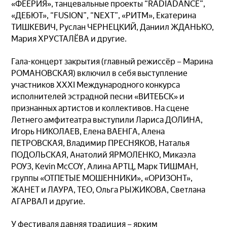
«ФЕЕРИЯ», танцевальные проекты “RADIADANCE”,
«ДЕБЮТ», “FUSION”, “NEXT”, «РИТМ», Екатерина
ТИШКЕВИЧ, Руслан ЧЕРНЕЦКИЙ, Даниил ЖДАНЬКО,
Мария ХРУСТАЛЁВА и другие.
Гала-концерт закрытия (главный режиссёр – Марина
РОМАНОВСКАЯ) включил в себя выступление
участников XXXI Международного конкурса
исполнителей эстрадной песни «ВИТЕБСК» и
признанных артистов и коллективов. На сцене
Летнего амфитеатра выступили Лариса ДОЛИНА,
Игорь НИКОЛАЕВ, Елена ВАЕНГА, Алена
ПЕТРОВСКАЯ, Владимир ПРЕСНЯКОВ, Наталья
ПОДОЛЬСКАЯ, Анатолий ЯРМОЛЕНКО, Микаэла
РОУЗ, Kevin McCOY, Алина АРТЦ, Марк ТИШМАН,
группы «ОТПЕТЫЕ МОШЕННИКИ», «ОРИЗОНТ»,
ЖАНЕТ и ЛАУРА, ТЕО, Ольга РЫЖИКОВА, Светлана
АГАРВАЛ и другие.
У фестиваля давняя традиция – ярким