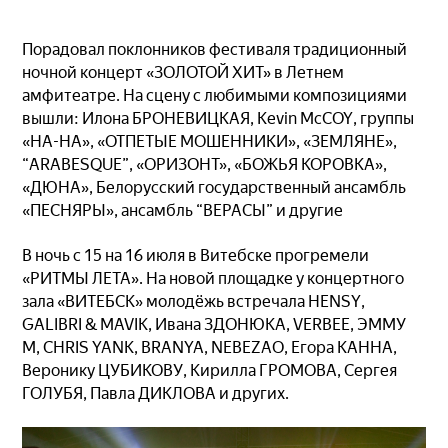
Порадовал поклонников фестиваля традиционный
ночной концерт «ЗОЛОТОЙ ХИТ» в Летнем
амфитеатре. На сцену с любимыми композициями
вышли: Илона БРОНЕВИЦКАЯ, Kevin McCOY, группы
«НА-НА», «ОТПЕТЫЕ МОШЕННИКИ», «ЗЕМЛЯНЕ»,
“ARABESQUE”, «ОРИЗОНТ», «БОЖЬЯ КОРОВКА»,
«ДЮНА», Белорусский государственный ансамбль
«ПЕСНЯРЫ», ансамбль “ВЕРАСЫ” и другие
В ночь с 15 на 16 июля в Витебске прогремели
«РИТМЫ ЛЕТА». На новой площадке у концертного
зала «ВИТЕБСК» молодёжь встречала HENSY,
GALIBRI & MAVIK, Ивана ЗДОНЮКА, VERBEE, ЭММУ
М, CHRIS YANK, BRANYA, NEBEZAO, Егора КАННА,
Веронику ЦУБИКОВУ, Кирилла ГРОМОВА, Сергея
ГОЛУБЯ, Павла ДИКЛОВА и других.