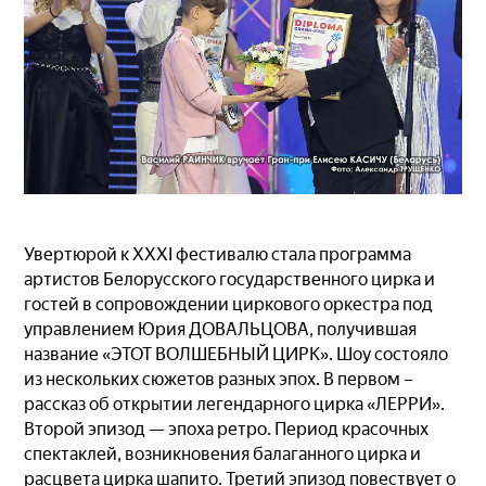
Увертюрой к XXХI фестивалю стала программа
артистов Белорусского государственного цирка и
гостей в сопровождении циркового оркестра под
управлением Юрия ДОВАЛЬЦОВА, получившая
название «ЭТОТ ВОЛШЕБНЫЙ ЦИРК». Шоу состояло
из нескольких сюжетов разных эпох. В первом –
рассказ об открытии легендарного цирка «ЛЕРРИ».
Второй эпизод — эпоха ретро. Период красочных
спектаклей, возникновения балаганного цирка и
расцвета цирка шапито. Третий эпизод повествует о