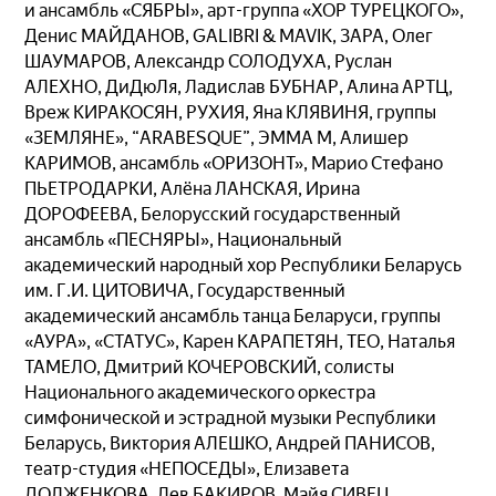
и ансамбль «СЯБРЫ», арт-группа «ХОР ТУРЕЦКОГО»,
Денис МАЙДАНОВ, GALIBRI & MAVIK, ЗАРА, Олег
ШАУМАРОВ, Александр СОЛОДУХА, Руслан
АЛЕХНО, ДиДюЛя, Ладислав БУБНАР, Алина АРТЦ,
Вреж КИРАКОСЯН, РУХИЯ, Яна КЛЯВИНЯ, группы
«ЗЕМЛЯНЕ», “ARABESQUE”, ЭММА М, Алишер
КАРИМОВ, ансамбль «ОРИЗОНТ», Марио Стефано
ПЬЕТРОДАРКИ, Алёна ЛАНСКАЯ, Ирина
ДОРОФЕЕВА, Белорусский государственный
ансамбль «ПЕСНЯРЫ», Национальный
академический народный хор Республики Беларусь
им. Г.И. ЦИТОВИЧА, Государственный
академический ансамбль танца Беларуси, группы
«АУРА», «СТАТУС», Карен КАРАПЕТЯН, ТЕО, Наталья
ТАМЕЛО, Дмитрий КОЧЕРОВСКИЙ, солисты
Национального академического оркестра
симфонической и эстрадной музыки Республики
Беларусь, Виктория АЛЕШКО, Андрей ПАНИСОВ,
театр-студия «НЕПОСЕДЫ», Елизавета
ДОЛЖЕНКОВА, Лев БАКИРОВ, Майя СИВЕЦ,