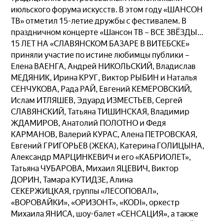
июльского форума искусств. В этом году «ШАНСОН
ТВ» отметил 15-летие дружбы с фестивалем. В
праздничном концерте «Шансон ТВ – ВСЕ ЗВЁЗДЫ...
15 ЛЕТ НА «СЛАВЯНСКОМ БАЗАРЕ В ВИТЕБСКЕ»
приняли участие по истине любимцы публики –
Елена ВАЕНГА, Андрей НИКОЛЬСКИЙ, Владислав
МЕДЯНИК, Ирина КРУГ, Виктор РЫБИН и Наталья
СЕНЧУКОВА, Рада РАЙ, Евгений КЕМЕРОВСКИЙ,
Ислам ИТЛЯШЕВ, Эдуард ИЗМЕСТЬЕВ, Сергей
СЛАВЯНСКИЙ, Татьяна ТИШИНСКАЯ, Владимир
ЖДАМИРОВ, Анатолий ПОЛОТНО и Федя
КАРМАНОВ, Валерий КУРАС, Алена ПЕТРОВСКАЯ,
Евгений ГРИГОРЬЕВ (ЖЕКА), Катерина ГОЛИЦЫНА,
Александр МАРЦИНКЕВИЧ и его «КАБРИОЛЕТ»,
Татьяна ЧУБАРОВА, Михаил ЯЦЕВИЧ, Виктор
ДОРИН, Тамара КУТИДЗЕ, Алина
СЕКЕРЖИЦКАЯ, группы «ЛЕСОПОВАЛ»,
«ВОРОВАЙКИ», «ОРИЗОНТ», «KODI», оркестр
Михаила ЯНИСА, шоу-балет «СЕНСАЦИЯ», а также