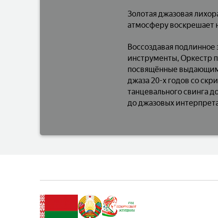
Золотая джазовая лихор
атмосферу воскрешает 
Воссоздавая подлинное 
инструменты, Оркестр п
посвящённые выдающимся
джаза 20-х годов со скр
танцевального свинга д
до джазовых интерпрета