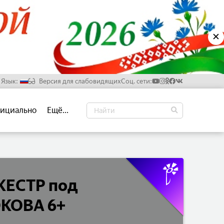
✕
Язык:
Версия для слабовидящих
Соц. сети:
Русский
ициально
Ещё...
Белорусский
Английский
Китайский
ЕСТР под
ОКОВА 6+