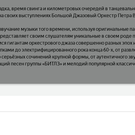
адка, время свинга и километровых очередей в танцевальн
на своих выступлениях Большой Джазовый Оркестр Петра
звучание музыки того времени, используя оригинальные п
редставляет своим слушателям уникальные в своем роде 
 гигантам оркестрового джаза совершенно разных эпох и
ипками до электрифицированного рока конца 60-х, от разв
о серьёзных сочинений крупной формы, от аутентичного зв
ций песен группы «БИТЛЗ» и мелодий популярной классич