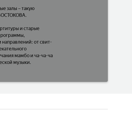
ые залы – такую
 ВОСТОКОВА.
артитуры и старые
программы,
 направлений: от свит-
лекательного
учания мамбо и ча-ча-ча
еской музыки.