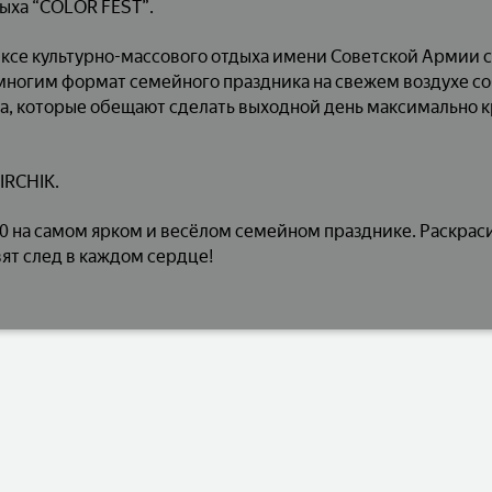
дыха “COLOR FEST”.
лексе культурно-массового отдыха имени Советской Армии 
многим формат семейного праздника на свежем воздухе с
а, которые обещают сделать выходной день максимально 
IRCHIK.
00 на самом ярком и весёлом семейном празднике. Раскра
вят след в каждом сердце!