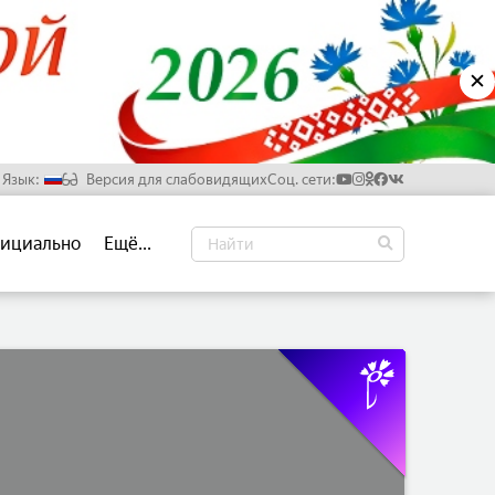
✕
Язык:
Версия для слабовидящих
Соц. сети:
Русский
ициально
Ещё...
Белорусский
Английский
Китайский