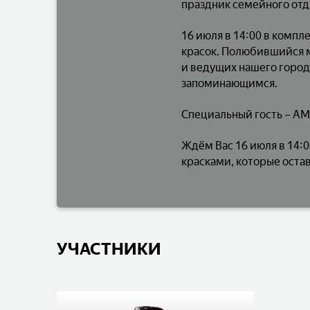
праздник семейного от
16 июля в 14:00 в комп
красок. Полюбившийся 
и ведущих нашего город
запоминающимся.
Специальный гость – AM
Ждём Вас 16 июля в 14:
красками, которые оста
УЧАСТНИКИ