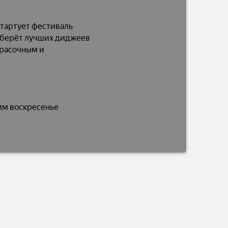
стартует фестиваль
оберёт лучших диджеев
красочным и
сим воскресенье