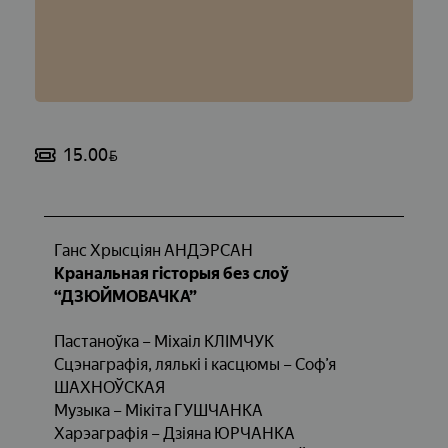
15.00
BYN
Ганс Хрысціян АНДЭРСАН
Кранальная гісторыя без слоў
“ДЗЮЙМОВАЧКА”
Пастаноўка – Міхаіл КЛІМЧУК
Сцэнаграфія, лялькі і касцюмы – Соф’я
ШАХНОЎСКАЯ
Музыка – Мікіта ГУШЧАНКА
Харэаграфія – Дзіяна ЮРЧАНКА