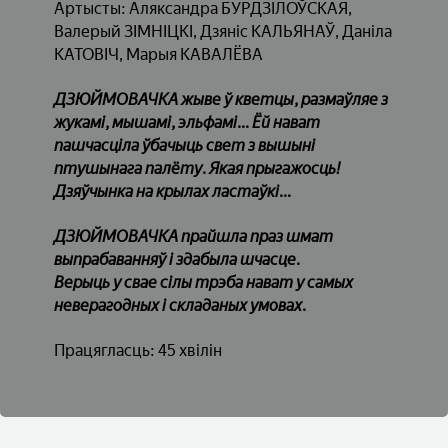
Артысты: Аляксандра БУРДЗІЛОЎСКАЯ,
Валерый ЗІМНІЦКІ, Дзяніс КАЛЬЯНАЎ, Даніла
КАТОВІЧ, Марыя КАВАЛЁВА
ДЗЮЙМОВАЧКА жыве ў кветцы, размаўляе з
жукамі, мышамі, эльфамі... Ёй нават
пашчасціла ўбачыць свет з вышыні
птушынага палёту. Якая прыгажосць!
Дзяўчынка на крылах ластаўкі...
ДЗЮЙМОВАЧКА прайшла праз шмат
выпрабаванняў і здабыла шчасце.
Верыць у свае сілы трэба нават у самых
неверагодных і складаных умовах.
Працягласць: 45 хвілін