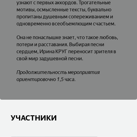
узнают с первых аккордов. Трогательные
мотивы, осмысленные тексты, буквально
пропитаны душевным сопереживанием и
одновременно всеобъемлющим счастьем.
Она не понаслышке знает, что такое любовь,
потери и расставания. Выбирая песни
сердцем, Ирина КРУГ переносит зрителя в
свой мир задушевной песни.
Продолжительность мероприятия
ориентировочно 1,5 часа.
УЧАСТНИКИ