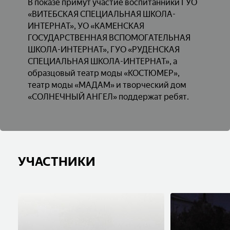
В показе примут участие воспитанники ГУО
«ВИТЕБСКАЯ СПЕЦИАЛЬНАЯ ШКОЛА-
ИНТЕРНАТ», УО «КАМЕНСКАЯ
ГОСУДАРСТВЕННАЯ ВСПОМОГАТЕЛЬНАЯ
ШКОЛА-ИНТЕРНАТ», ГУО «РУДЕНСКАЯ
СПЕЦИАЛЬНАЯ ШКОЛА-ИНТЕРНАТ», а
образцовый театр моды «КОСТЮМЕР»,
театр моды «МАДАМ» и творческий дом
«СОЛНЕЧНЫЙ АНГЕЛ» поддержат ребят.
УЧАСТНИКИ