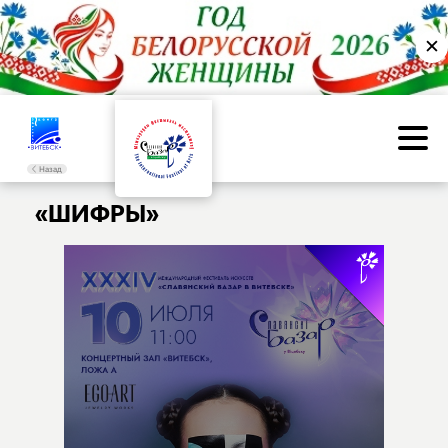
✕
Назад
«ШИФРЫ»