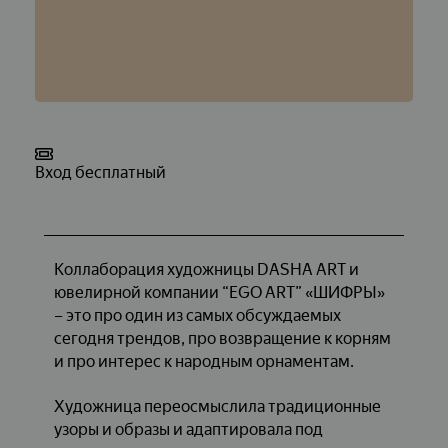
Вход бесплатный
Коллаборация художницы DASHA ART и
ювелирной компании “EGO ART” «ШИФРЫ»
– это про один из самых обсуждаемых
сегодня трендов, про возвращение к корням
и про интерес к народным орнаментам.
Художница переосмыслила традиционные
узоры и образы и адаптировала под