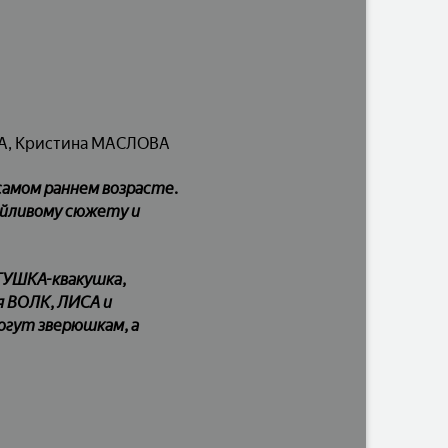
А, Кристина МАСЛОВА
самом раннем возрасте.
ейливому сюжету и
ГУШКА-квакушка,
я ВОЛК, ЛИСА и
огут зверюшкам, а