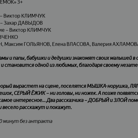
ЕРЕМОК»
3+
 – Виктор КЛИМЧУК
 – Захар ДАВЫДОВ
ие – Виктор КЛИМЧУК
АВЧЕНКО
Н, Максим ГОЛЬЯНОВ, Елена ВЛАСОВА, Валерия АХЛАМОВ
амы и папы, бабушки и дедушки знакомят своих малышей в 
 и становится одной из любимых, благодаря своему незат
орый вырастет на сцене, поселятся МЫШКА-норушка, ЛЯ
ок, СЕРЫЙ ЁЖИК – ни головы, ни ножек. А позже появятс
амое интересное… Два рассказчика – ДОБРЫЙ и ЗЛОЙ пом
и весело расскажут и покажут.
 минут без антракта