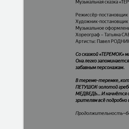
Музыкальная сказка «Т
Режиссёр-постановщик
Художник-постановщик
Музыкальное оформлен
Хореограф – Татьяна С
Артисты: Павел РОДНИ
Со сказкой «ТЕРЕМОК» м
Она легко запоминается
забавным персонажам.
В тереме-теремке, кот
ПЕТУШОК-золотой гребеш
МЕДВЕДЬ… И начнётся с
зрителям всё подробно 
Продолжительность~60