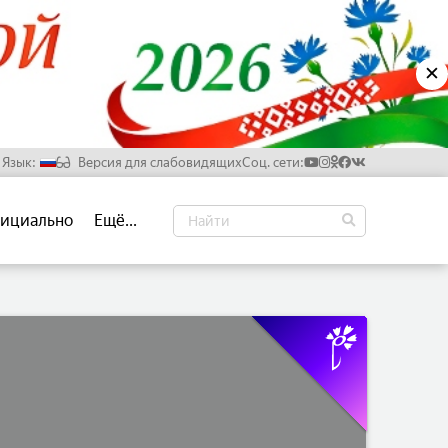
✕
Язык:
Версия для слабовидящих
Соц. сети:
Русский
ициально
Ещё...
Белорусский
Английский
Китайский