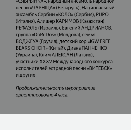
«СЯБРЫНКА», народный ансамбль народной
песни «ЧАРНІЦА» (Беларусь), Национальный
ансамбль Сербии «КОЛО» (Сербия), PUPO
(Италия), Алишер КАРИМОВ (Казахстан),
РЕФАЭЛЬ (Израиль), Евгений АНДРИАНОВ,
группа «DoReDos» (Молдова), семья
БОДЖГУА (Грузия), детский хор «IGW FREE
BEARS CHOIR» (Китай), Диана ПАНЧЕНКО
(Украина), Клим АЛЕКСАН (Латвия),
участники XXXV Международного конкурса
исполнителей эстрадной песни «ВИТЕБСК»
и другие.
Продолжительность мероприятия
ориентировочно 4 часа.