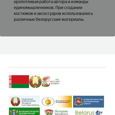
кропотливая работа автора и команды
единомышленников. При создании
костюмов и аксессуаров использовались
различные белорусские материалы.