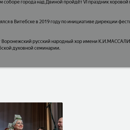
м соборе города над Двиной пройдёт VI праздник хоров
ялся в Витебске в 2019 году по инициативе дирекции фес
пят Воронежский русский народный хор имени К.И.МАССА
бской духовной семинарии.