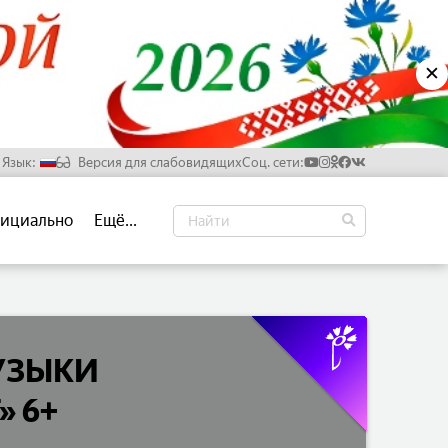
✕
Язык:
Версия для слабовидящих
Соц. сети:
Русский
ициально
Ещё...
Белорусский
Английский
Китайский
УЗЫКИ
 6+