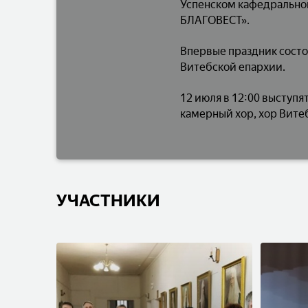
Успенском кафедрально
БЛАГОВЕСТ».
Впервые праздник состо
Витебской епархии.
12 июля в 12:00 высту
камерный хор, хор Вите
УЧАСТНИКИ