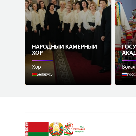
НАРОДНЫЙ КАМЕРНЫЙ
ГОС
ХОР
АКА
ВОР
РУС
Хор
Вокал
ХОР 
Беларусь
Росс
МАС