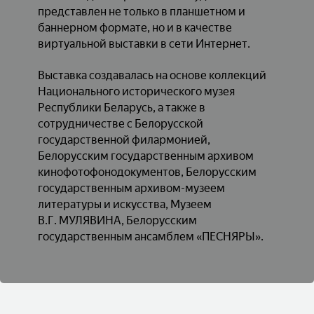
представлен не только в планшетном и
баннерном формате, но и в качестве
виртуальной выставки в сети Интернет.
Выставка создавалась на основе коллекций
Национального исторического музея
Республики Беларусь, а также в
сотрудничестве с Белорусской
государственной филармонией,
Белорусским государственным архивом
кинофотофонодокументов, Белорусским
государственным архивом-музеем
литературы и искусства, Музеем
В.Г. МУЛЯВИНА, Белорусским
государственным ансамблем «ПЕСНЯРЫ».