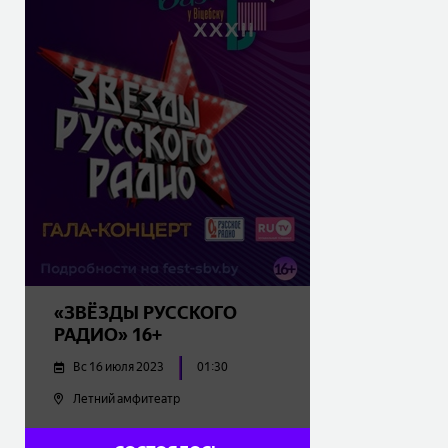
«ЗВЁЗДЫ РУССКОГО
РАДИО» 16+
Вс 16 июля 2023
01:30
Летний амфитеатр
25.00 - 95.00
BYN