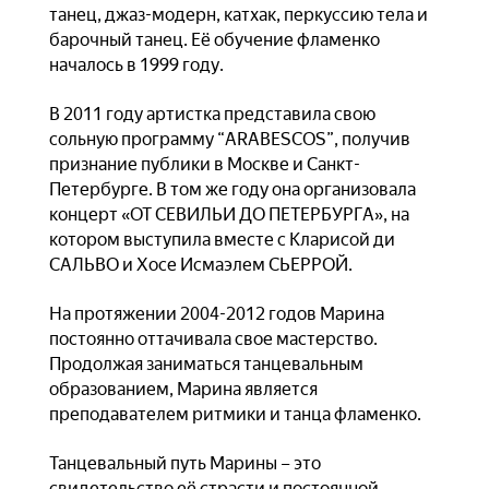
танец, джаз-модерн, катхак, перкуссию тела и
барочный танец. Её обучение фламенко
началось в 1999 году.
В 2011 году артистка представила свою
сольную программу “ARABESCOS”, получив
признание публики в Москве и Санкт-
Петербурге. В том же году она организовала
концерт «ОТ СЕВИЛЬИ ДО ПЕТЕРБУРГА», на
котором выступила вместе с Кларисой ди
САЛЬВО и Хосе Исмаэлем СЬЕРРОЙ.
На протяжении 2004-2012 годов Марина
постоянно оттачивала свое мастерство.
Продолжая заниматься танцевальным
образованием, Марина является
преподавателем ритмики и танца фламенко.
Танцевальный путь Марины – это
свидетельство её страсти и постоянной