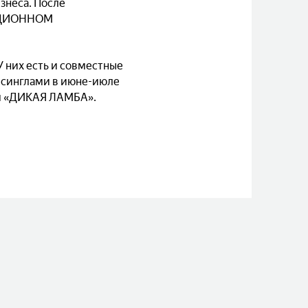
знеса. После
ВАЦИОННОМ
У них есть и совместные
 синглами в июне-июле
ом «ДИКАЯ ЛАМБА»
.