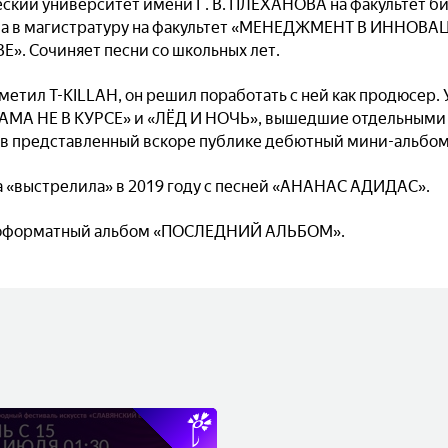
ский университет имени Г. В. ПЛЕХАНОВА на факультет би
пила в магистратуру на факультет «МЕНЕДЖМЕНТ В ИННО
 Сочиняет песни со школьных лет.
метил T-KILLAH, он решил поработать с ней как продюсер. 
«МАМА НЕ В КУРСЕ» и «ЛЁД И НОЧЬ», вышедшие отдельными
е в представленный вскоре публике дебютный мини-альб
 «выстрелила» в 2019 году с песней «АНАНАС АДИДАС».
лноформатный альбом «ПОСЛЕДНИЙ АЛЬБОМ».