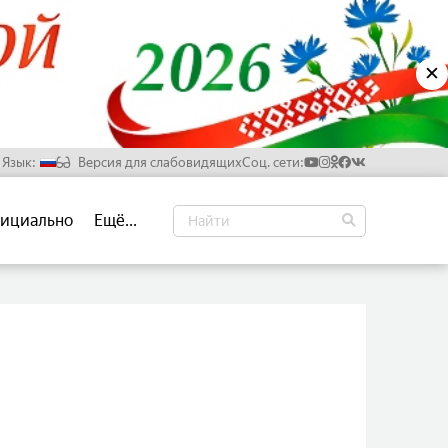
✕
Язык:
Версия для слабовидящих
Соц. сети:
Русский
ициально
Ещё...
Белорусский
Английский
Китайский