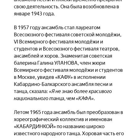
свою деятельность. Она была возобновлена в
январе 1943 года.
В 1957 году ансамбль стал лауреатом
Всесоюзного фестиваля советской молодёжи,
VI Всемирного фестиваля молодёжи и
студентов и Всесоюзного фестиваля театров,
ансамблей и хоров. Знаменитая советская
балерина Галина УЛАНОВА, член жюри
Всемирного фестиваля молодёжи и студентов
в Москве, увидев «КАФУ» в исполнении
Кабардино-Балкарского ансамбля песни и
танца, сказала:
«
Я
не
знаю
более
красивого
национального
танца
,
чем
«
КАФА
»
.
Летом 1965 года ансамбль был преобразован в
хореографический коллектив и именован
«КАБАРДИНКОЙ» по названию широко
известного народного танца. Хоровая часть его