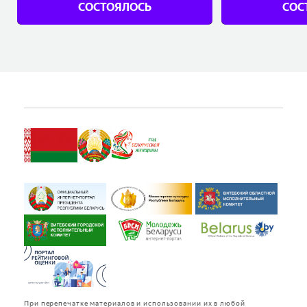
СОСТОЯЛОСЬ
СОС
Купить
При перепечатке материалов и использовании их в любой