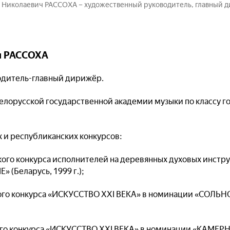
 Николаевич РАССОХА – художественный руководитель, главный 
ч РАССОХА
дитель-главный дирижёр.
 Белорусской государственной академии музыки по классу г
 и республиканских конкурсов:
кого конкурса исполнителей на деревянных духовых инстр
(Беларусь, 1999 г.);
ного конкурса «ИСКУССТВО ХХІ ВЕКА» в номинации «СОЛ
ого конкурса «ИСКУССТВО ХХІ ВЕКА» в номинации «КАМ