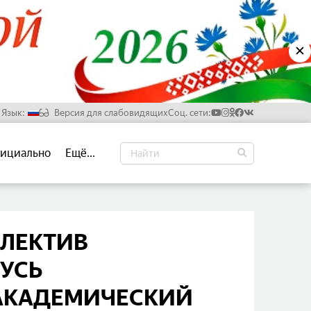
✕
Язык:
Версия для слабовидящих
Соц. сети:
Русский
ициально
Ещё...
Белорусский
Английский
Китайский
ЛЕКТИВ
УСЬ
АКАДЕМИЧЕСКИЙ