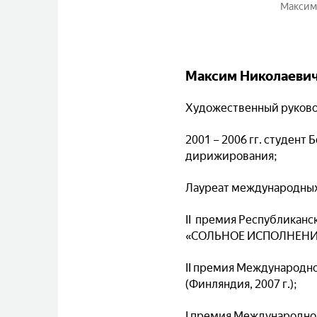
Максим
Максим Николаеви
Художественный руково
2001 – 2006 гг. студент
дирижирования;
Лауреат международных
II премия Республиканс
«СОЛЬНОЕ ИСПОЛНЕНИЕ» 
II премия Международ
(Финляндия, 2007 г.);
I премия Международн