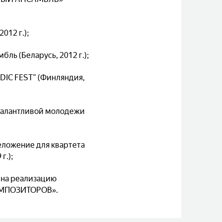
012 г.);
ь (Беларусь, 2012 г.);
IC FEST” (Финляндия,
талантливой молодежи
еложение для квартета
г.);
, на реализацию
ОМПОЗИТОРОВ».