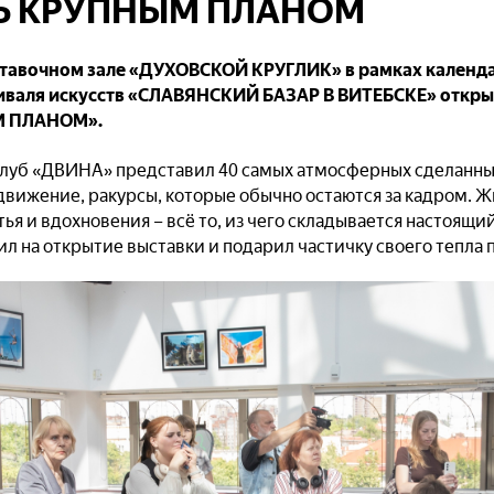
Ь КРУПНЫМ ПЛАНОМ
ыставочном зале «ДУХОВСКОЙ КРУГЛИК» в рамках календ
валя искусств «СЛАВЯНСКИЙ БАЗАР В ВИТЕБСКЕ» откры
 ПЛАНОМ».
луб «ДВИНА» представил 40 самых атмосферных сделанных
 движение, ракурсы, которые обычно остаются за кадром. 
ья и вдохновения – всё то, из чего складывается настоящи
ил на открытие выставки и подарил частичку своего тепла 