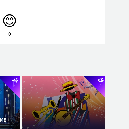
😊
0
ИЕ