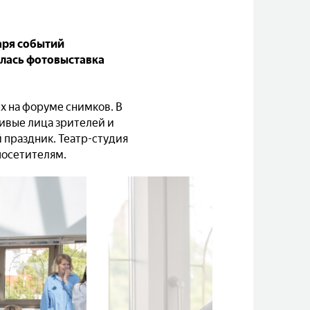
аря событий
лась фотовыставка
 на форуме снимков. В
Живые лица зрителей и
й праздник. Театр-студия
посетителям.