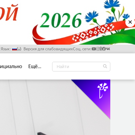
✕
Язык:
Версия для слабовидящих
Соц. сети:
Русский
ициально
Ещё...
Белорусский
Английский
Китайский