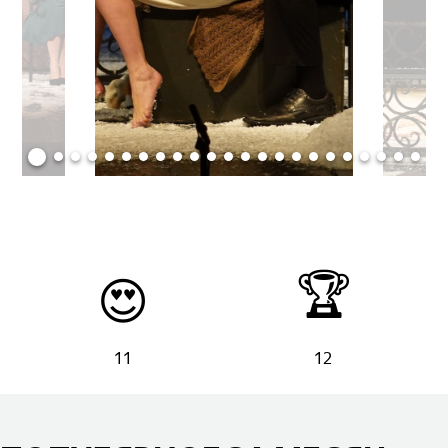
🏆
😍
11
12