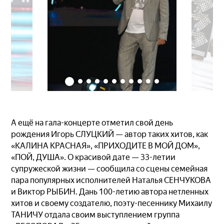
А ещё на гала-концерте отметил свой день
рождения Игорь СЛУЦКИЙ — автор таких хитов, как
«КАЛИНА КРАСНАЯ», «ПРИХОДИТЕ В МОЙ ДОМ»,
«ПОЙ, ДУША». О красивой дате — 33-летии
супружеской жизни — сообщила со сцены семейная
пара популярных исполнителей Наталья СЕНЧУКОВА
и Виктор РЫБИН. Дань 100-летию автора нетленных
хитов и своему создателю, поэту-песеннику Михаилу
ТАНИЧУ отдала своим выступлением группа