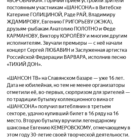
«ВОРОВАЙКИ». Горячий приём устроили зрители
постоянным участникам «ШАНСОНА» в Витебске
Катерине ГОЛИЦИНОЙ, Раде РАЙ, Владимиру
ЖДАМИРОВУ, Евгению ГРИГОРЬЕВУ (ЖЭКА),
друзьям-рыбакам Анатолию ПОЛОТНО и Феде
КАРМАНОВУ, Виктору КОРОЛЁВУ и многим другим
исполнителям. Звучали премьеры — с неё начали
концерт Сергей ЛЮБАВИН и Заслуженная артистка
Российской Федерации ВАРВАРА, исполнив песню
«ТИХИЙ ДОН».
«ШАНСОН ТВ» на Славянском базаре — уже 16 лет.
Дата не юбилейная, но тем не менее организаторы
отметили её, во-первых, сюрпризом для зрителей —
по традиции бутылку коллекционного вина от
«ШАНСОНА» получил витеблянин в третьем
секторе, удачно купивший билет в 16 ряду на 16
место. Вторую бутылку вручили легендарному
шансонье Евгению КЕМЕРОВСКОМУ, отмечающему в
этом году 30-летие своей творческой деятельности.