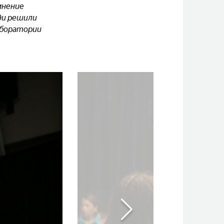
мнение
ди решили
лаборатории