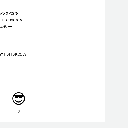
жь очень
ую ставишь
ные, —
от ГИТИСа. А
😎
2