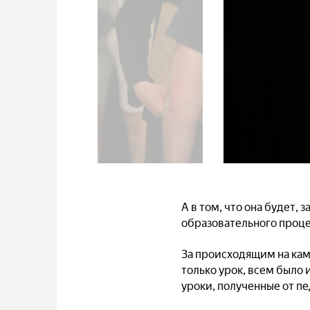
А в том, что она будет
образовательного проце
За происходящим на кам
только урок, всем было 
уроки, полученные от пе