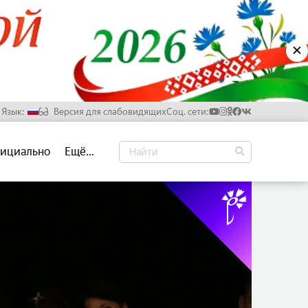
✕
Язык:
Версия для слабовидящих
Соц. сети:
Русский
ициально
Ещё...
Белорусский
Английский
Китайский