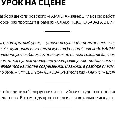
УРОК НА СЦЕНЕ
разбора шекспировского «ГАМЛЕТА» завершила свою работ
второй раз проходит в рамках «СЛАВЯНСКОГО БАЗАРА В ВИ
аз, а открытый урок, — уточнил руководитель проекта, 
, Заслуженный деятель искусств России Александр БАРМА
тведённую на общение, невозможно ничего создать для пока
 опытным путем проверяли театральную методологию, ко
, является наиболее современной и важной в разборе пьесы
то были «ТРИ СЕСТРЫ» ЧЕХОВА, на этот раз «ГАМЛЕТ» ШЕ
я объединила белорусских и российских студентов профи
педагогов. В этом году проект включал и вокальное искусст