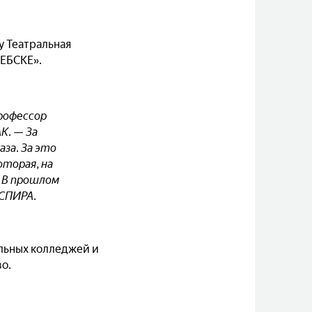
у Театральная
ТЕБСКЕ».
профессор
К. — За
за. За это
торая, на
. В прошлом
КСПИРА.
льных колледжей и
во.