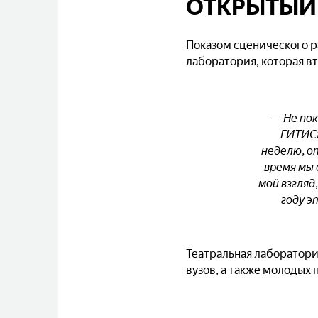
ОТКРЫТЫЙ 
Показом сценического 
лаборатория, которая 
— Не пок
ГИТИСа
неделю, о
время мы
мой взгляд
году э
Театральная лаборатори
вузов, а также молодых 