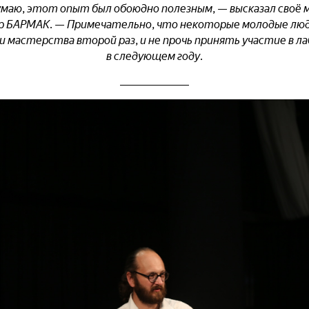
умаю, этот опыт был обоюдно полезным, — высказал своё 
р БАРМАК. — Примечательно, что некоторые молодые лю
и мастерства второй раз, и не прочь принять участие в 
в следующем году.