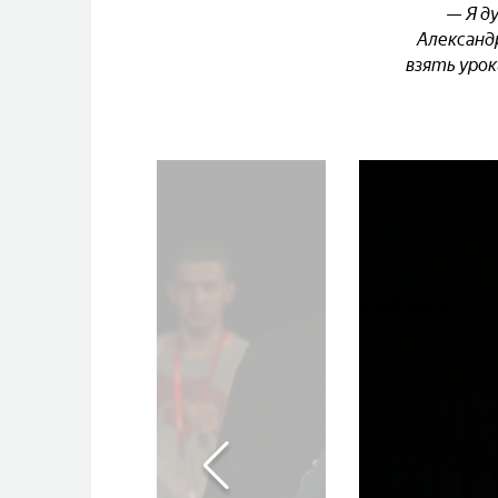
— Я д
Александ
взять урок