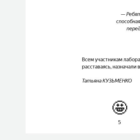
— Ребят
способная
перед
Всем участникам лабора
расставаясь, назначали 
Татьяна КУЗЬМЕНКО
🤩
5