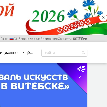
✕
Язык:
Версия для слабовидящих
Соц. сети:
Русский
ициально
Ещё...
Белорусский
Английский
Китайский