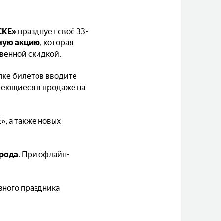
СКЕ»
празднует своё 33-
ную акцию
, которая
венной скидкой.
пке билетов вводите
меющиеся в продаже на
, а также новых
орода
. При офлайн-
зного праздника