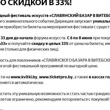
О СКИДКОЙ В 33%!
ный фестиваль искусств
«СЛАВЯНСКИЙ БАЗАР В ВИТЕБ
ого знаменательного события Дирекция запускает
уникаль
м приобрести билеты на мероприятия фестиваля с сущест
 33 дня
до начала
форума искусств.
С 6 по 8 июня
при поку
Ь33»
и получайте
скидку в целых 33%
от цены на билеты, и
и (только для физических лиц).
ность для поклонников «СЛАВЯНСКОГО БАЗАРА В ВИТЕБСКЕ»
огатой фестивальной программой по выгодной цене.
ти на
www.kvitki.by
,
www.ticketpro.by
, а также
в кассах г
еняется автоматически.
устить эту уникальную возможность и стать частью грандио
илетов ограничено, рекомендуем поторопиться с покупкой!