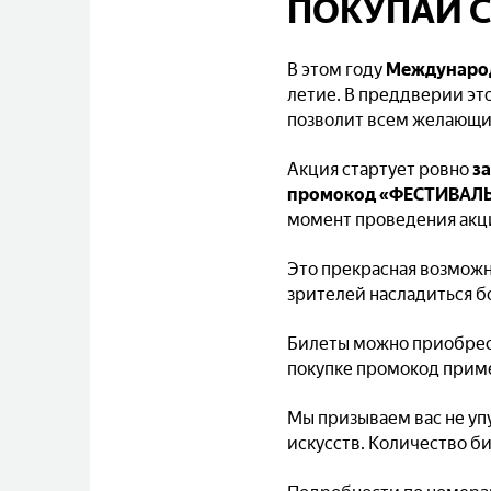
ПОКУПАЙ С
В этом году
Международ
летие. В преддверии эт
позволит всем желающи
Акция стартует ровно
за
промокод «ФЕСТИВАЛ
момент проведения акци
Это прекрасная возмож
зрителей насладиться б
Билеты можно приобрес
покупке промокод прим
Мы призываем вас не уп
искусств. Количество б