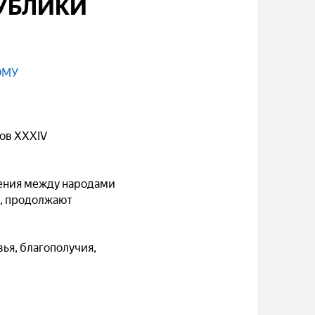
ПУБЛИКИ
ОМУ
тов XXXIV
шения между народами
ы, продолжают
ья, благополучия,