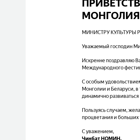
ПРИВЕТСТВ
МОНГОЛИЯ
МИНИСТРУ КУЛЬТУРЫ 
Уважаемый господин Ми
Искренне поздравляю Ва
Международного фести
С особым удовольствие
Монголии и Беларуси, в
динамично развиваться 
Пользуясь случаем, жел
процветания и больших 
С уважением,
Чинбат НОМИН,