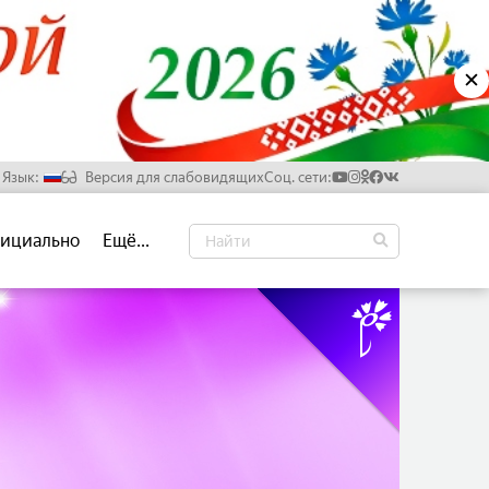
✕
Язык:
Версия для слабовидящих
Соц. сети:
Русский
ициально
Ещё...
Белорусский
Английский
Китайский