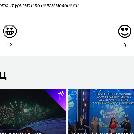
рта, туризма и по делам молодёжи
🤩
😍
12
8
ЯЦ