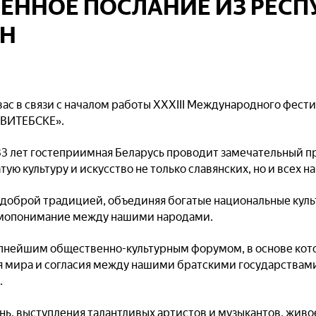
ЕННОЕ ПОСЛАНИЕ ИЗ РЕС
АН
ас в связи с началом работы XXXIII Международного фести
ВИТЕБСКЕ».
33 лет гостеприимная Беларусь проводит замечательный пр
тую культуру и искусство не только славянских, но и всех н
 доброй традицией, объединяя богатые национальные кул
имопонимание между нашими народами.
рупнейшим общественно-культурным форумом, в основе ко
я мира и согласия между нашими братскими государствам
.
нь, выступления талантливых артистов и музыкантов, жив