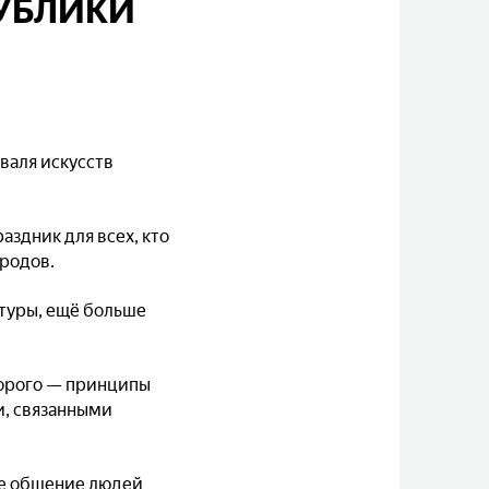
ПУБЛИКИ
валя искусств
аздник для всех, кто
ародов.
ьтуры, ещё больше
торого — принципы
и, связанными
ое общение людей