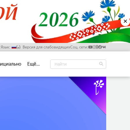
✕
Язык:
Версия для слабовидящих
Соц. сети:
Русский
ициально
Ещё...
Белорусский
Английский
Китайский