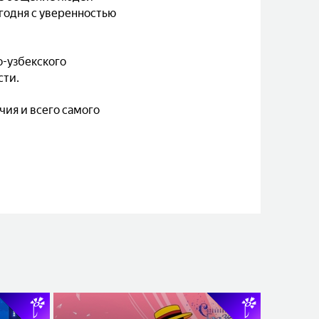
годня с уверенностью
о-узбекского
сти.
чия и всего самого