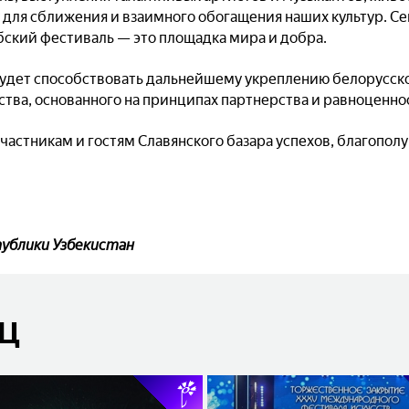
 для сближения и взаимного обогащения наших культур. Се
ебский фестиваль — это площадка мира и добра.
будет способствовать дальнейшему укреплению белорусск
ства, основанного на принципах партнерства и равноценно
астникам и гостям Славянского базара успехов, благополу
ублики Узбекистан
ЯЦ