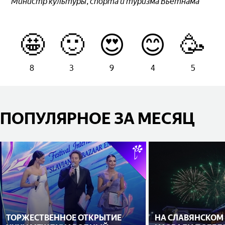
Министр культуры, спорта и туризма Вьетнама
🤩
🙂
😍
😊
🥳
8
3
9
4
5
ПОПУЛЯРНОЕ ЗА МЕСЯЦ
ТОРЖЕСТВЕННОЕ ОТКРЫТИЕ
НА СЛАВЯНСКОМ