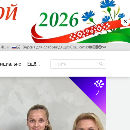
✕
Язык:
Версия для слабовидящих
Соц. сети:
Русский
ициально
Ещё...
Белорусский
Английский
Китайский