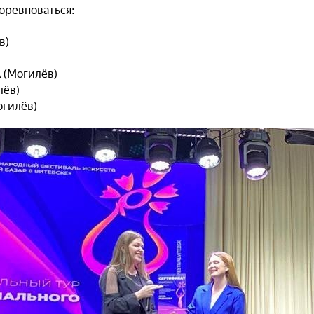
оревноваться:
в)
 (Могилёв)
лёв)
огилёв)