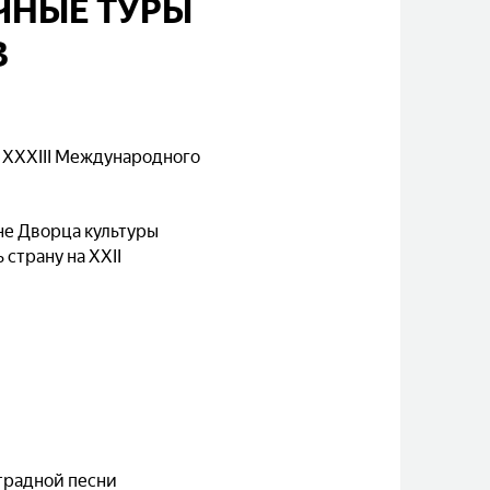
ЧНЫЕ ТУРЫ
В
 XXXIII Международного
не Дворца культуры
 страну на ХXII
традной песни