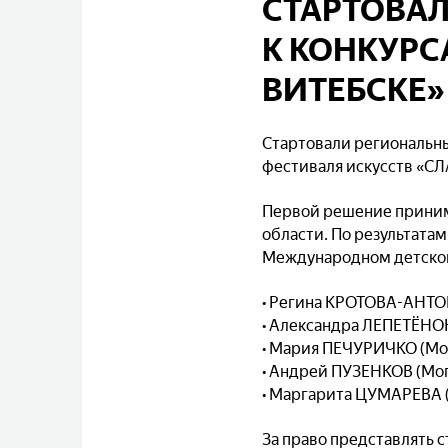
СТАРТОВА
К КОНКУРС
ВИТЕБСКЕ»
Стартовали региональн
фестиваля искусств «С
Первой решение принима
области. По результатам
Международном детском
• Регина КРОТОВА-АНТО
• Александра ЛЕПЕТЁНО
• Мария ПЕЧУРИЧКО (Мо
• Андрей ПУЗЕНКОВ (Мо
• Маргарита ЦУМАРЕВА 
За право представлять 