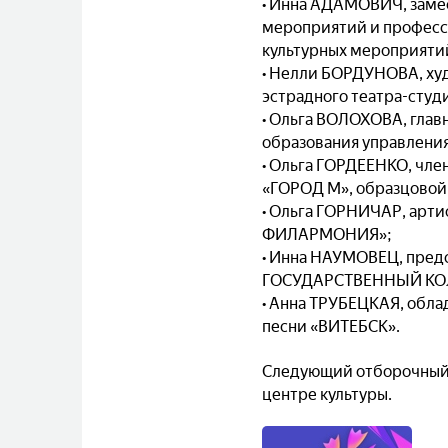
• Инна АДАМОВИЧ, замес
мероприятий и професси
культурных мероприяти
• Нелли БОРДУНОВА, ху
эстрадного театра-студ
• Ольга ВОЛОХОВА, глав
образования управления
• Ольга ГОРДЕЕНКО, чле
«ГОРОД М», образцовой
• Ольга ГОРНИЧАР, арт
ФИЛАРМОНИЯ»;
• Инна НАУМОВЕЦ, пре
ГОСУДАРСТВЕННЫЙ КО
• Анна ТРУБЕЦКАЯ, обла
песни «ВИТЕБСК».
Следующий отборочный 
центре культуры.