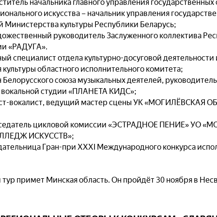
титель начальника главного управления государственных
онального искусства – начальник управления государств
й Министерства культуры Республики Беларусь;
дожественный руководитель Заслуженного коллектива Рес
ии «РАДУГА».
ный специалист отдела культурно-досуговой деятельности
 культуры областного исполнительного комитета;
н Белорусского союза музыкальных деятелей, руководител
 вокальной студии «ПЛАНЕТА КИДС»;
ист-вокалист, ведущий мастер сцены УК «МОГИЛЁВСКАЯ 
дседатель цикловой комиссии «ЭСТРАДНОЕ ПЕНИЕ» УО «
ЛЛЕДЖ ИСКУССТВ»;
дательница Гран-при XXXI Международного конкурса испо
тур примет Минская область. Он пройдёт 30 ноября в Не