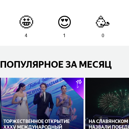
🤩
😍
🥳
4
1
0
ПОПУЛЯРНОЕ ЗА МЕСЯЦ
ТОРЖЕСТВЕННОЕ ОТКРЫТИЕ
НА СЛАВЯНСКОМ
XXXV МЕЖДУНАРОДНЫЙ
НАЗВАЛИ ПОБЕД