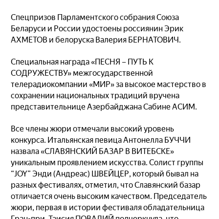
Спецпризов Парламентского собрания Союза
Беларуси и России удостоены россиянин Эрик
АХМЕТОВ и белоруска Валерия БЕРНАТОВИЧ.
Специальная награда «ПЕСНЯ – ПУТЬ К
СОДРУЖЕСТВУ» межгосударственной
телерадиокомпании «МИР» за высокое мастерство в
сохранении национальных традиций вручена
представительнице Азербайджана Сабине АСИМ.
Все члены жюри отмечали высокий уровень
конкурса. Итальянская певица Антонелла БУЧЧИ
назвала «СЛАВЯНСКИЙ БАЗАР В ВИТЕБСКЕ»
уникальным проявлением искусства. Солист группы
“JOY” Энди (Андреас) ШВЕЙЦЕР, который бывал на
разных фестивалях, отметил, что Славянский базар
отличается очень высоким качеством. Председатель
жюри, первая в истории фестиваля обладательница
Гран-при, Таисия ПОВАЛИЙ подчеркнула, что