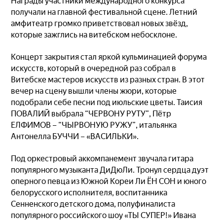
Награды участники международного конкурса
получали на главной фестивальной сцене. Летний
амфитеатр громко приветствовал новых звёзд,
которые зажглись на витебском небосклоне.
Концерт закрытия стал яркой кульминацией форума
искусств, который в очередной раз собрал в
Витебске мастеров искусств из разных стран. В этот
вечер на сцену вышли члены жюри, которые
подобрали себе песни под июльские цветы. Таисия
ПОВАЛИЙ выбрала “ЧЕРВОНУ РУТУ”, Пётр
ЕЛФИМОВ – “ЧЫРВОНУЮ РУЖУ”, итальянка
Антонелла БУЧЧИ – «ВАСИЛЬКИ».
Под оркестровый аккомпанемент звучала гитара
популярного музыканта ДиДюЛи. Тронул сердца дуэт
оперного певца из Южной Кореи Ли ЁН СОН и юного
белорусского исполнителя, воспитанника
Сенненского детского дома, полуфиналиста
популярного российского шоу «ТЫ СУПЕР!» Ивана