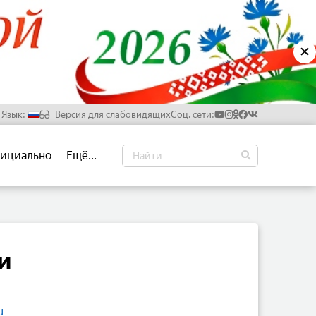
✕
Язык:
Версия для слабовидящих
Соц. сети:
Русский
ициально
Ещё...
Белорусский
Английский
Китайский
и
u