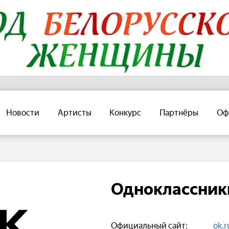
Новости
Артисты
Конкурс
Партнёры
Оф
Одноклассник
Официальный сайт:
ok.r