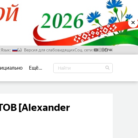
✕
Язык:
Версия для слабовидящих
Соц. сети:
Русский
ициально
Ещё...
Белорусский
Английский
Китайский
ОВ [Alexander