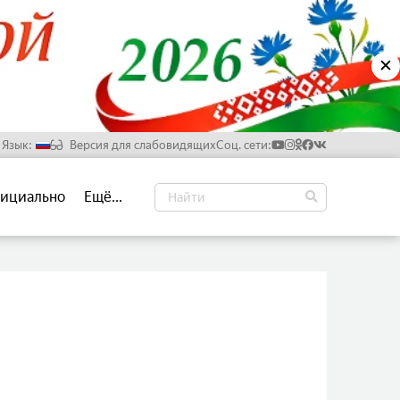
✕
Язык:
Версия для слабовидящих
Соц. сети:
Русский
ициально
Ещё...
Белорусский
Английский
Китайский