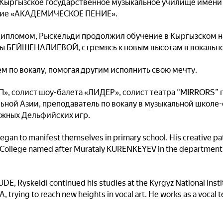
в Кыргызское государственное музыкальное училище имен
ние «АКАДЕМИЧЕСКОЕ ПЕНИЕ».
 дипломом, Рыскельди продолжил обучение в Кыргызском 
ры БЕЙШЕНАЛИЕВОЙ, стремясь к новым высотам в вокально
м по вокалу, помогая другим исполнить свою мечту.
», солист шоу-балета «ЛИДЕР», солист театра “MIRRORS”
ьной Азии, преподаватель по вокалу в музыкальной школе
ёжных Дельфийских игр.
 began to manifest themselves in primary school. His creative 
c College named after Murataly KURENKEYEV in the departmen
E, Ryskeldi continued his studies at the Kyrgyz National Insti
rying to reach new heights in vocal art. He works as a vocal t