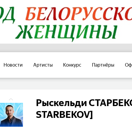
Новости
Артисты
Конкурс
Партнёры
Оф
Рыскельди СТАРБЕКО
STARBEKOV]