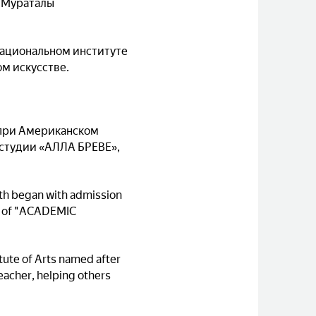
и Мураталы
национальном институте
м искусстве.
 при Американском
-студии «АЛЛА БРЕВЕ»,
path began with admission
t of "ACADEMIC
tute of Arts named after
eacher, helping others