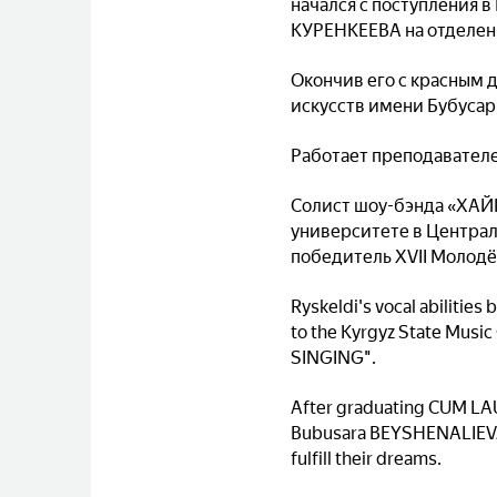
начался с поступления 
КУРЕНКЕЕВА на отделе
Окончив его с красным
искусств имени Бубуса
Работает преподавателе
Солист шоу-бэнда «ХАЙП
университете в Централ
победитель XVII Молод
Ryskeldi's vocal abilities
to the Kyrgyz State Musi
SINGING".
After graduating CUM LAUD
Bubusara BEYSHENALIEVA, t
fulfill their dreams.