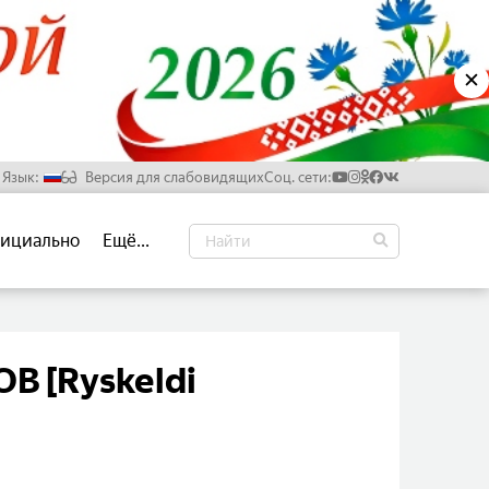
✕
Язык:
Версия для слабовидящих
Соц. сети:
Русский
ициально
Ещё...
Белорусский
Английский
Китайский
В [Ryskeldi