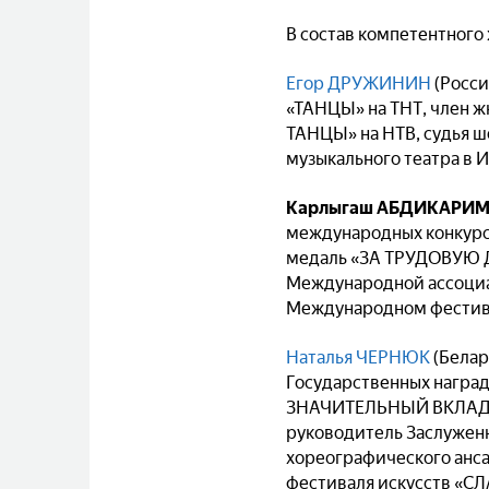
В состав компетентног
Егор ДРУЖИНИН
(Росси
«ТАНЦЫ» на ТНТ, член ж
ТАНЦЫ» на НТВ, судья ш
музыкального театра в 
Карлыгаш
АБДИКАРИМ
международных конкурс
медаль «ЗА ТРУДОВУЮ 
Международной ассоциа
Международном фестив
Наталья ЧЕРНЮК
(Белар
Государственных наград
ЗНАЧИТЕЛЬНЫЙ ВКЛАД 
руководитель Заслуженн
хореографического анс
фестиваля искусств «С