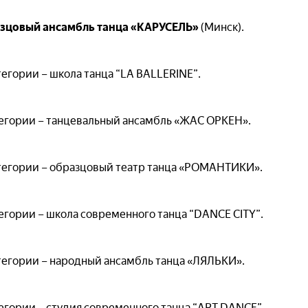
зцовый ансамбль танца «КАРУСЕЛЬ»
(Минск).
егории – школа танца “LA BALLERINE”.
тегории – танцевальный ансамбль «ЖАС ОРКЕН».
тегории – образцовый театр танца «РОМАНТИКИ».
егории – школа современного танца “DANCE CITY”.
тегории – народный ансамбль танца «ЛЯЛЬКИ».
егории – студия современного танца “ART DANCE”.