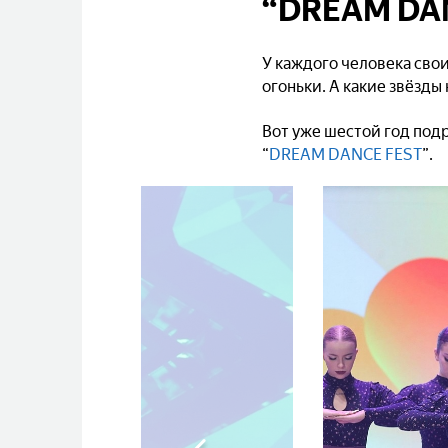
“DREAM DA
У каждого человека свои
огоньки. А какие звёзды
Вот уже шестой год под
“
DREAM DANCE FEST
”.