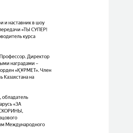
и и наставник в шоу
передачи «ТЫ СУПЕР!
оводитель курса
. Профессор. Директор
ыми наградами –
орден «ҚҰРМЕТ». Член
 Казахстана на
, обладатель
арусь «ЗА
 СКОРИНЫ,
зцового
амм Международного