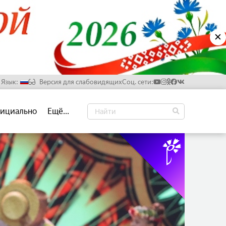
✕
Язык:
Версия для слабовидящих
Соц. сети:
Русский
ициально
Ещё...
Белорусский
Английский
Китайский