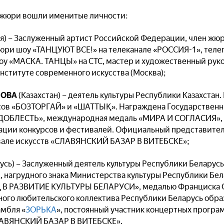
о жюри вошли именитые личности:
я) – Заслуженный артист Российской Федерации, член жюр
юри шоу «ТАНЦУЮТ ВСЕ!» на телеканале «РОССИЯ-1», теле
оу «МАСКА. ТАНЦЫ» на СТС, мастер и художественный рук
Институте современного искусства (Москва);
ОВА
(Казахстан) – деятель культуры Республики Казахстан
ов «БОЗТОРГАЙ» и «ШАТТЫҚ». Награждена Государственн
ДОБЛЕСТЬ», международная медаль «МИРА И СОГЛАСИЯ», 
ции конкурсов и фестивалей. Официальный представитель
але искусств «СЛАВЯНСКИЙ БАЗАР В ВИТЕБСКЕ»;
усь) – Заслуженный деятель культуры Республики Беларусь
, нагрудного знака Министерства культуры Республики Бел
В РАЗВИТИЕ КУЛЬТУРЫ БЕЛАРУСИ», медалью Франциска
ого любительского коллектива Республики Беларусь обра
амбля «
ЗОРЬКА
», постоянный участник концертных прогр
ЛАВЯНСКИЙ БАЗАР В ВИТЕБСКЕ».